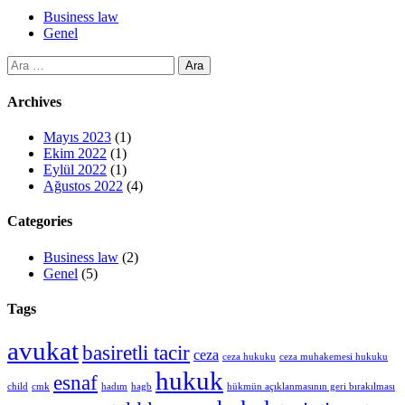
Business law
Genel
Arama:
Archives
Mayıs 2023
(1)
Ekim 2022
(1)
Eylül 2022
(1)
Ağustos 2022
(4)
Categories
Business law
(2)
Genel
(5)
Tags
avukat
basiretli tacir
ceza
ceza hukuku
ceza muhakemesi hukuku
hukuk
esnaf
child
cmk
hadım
hagb
hükmün açıklanmasının geri bırakılması