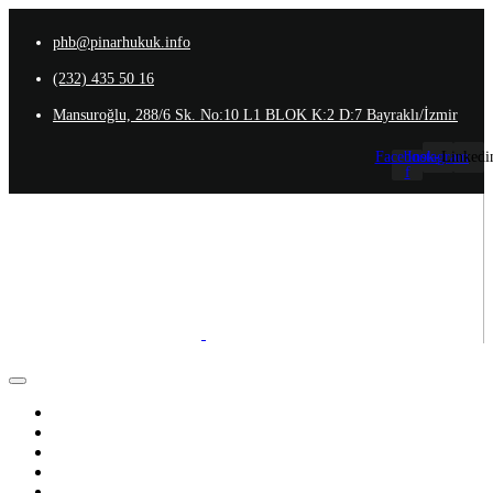
phb@pinarhukuk.info
(232) 435 50 16
Mansuroğlu, 288/6 Sk. No:10 L1 BLOK K:2 D:7 Bayraklı/İzmir
Facebook-
Instagram
Linkedi
f
Anasayfa
Hakkımızda
Ekibimiz
Uzmanlık Alanlarımız
İletişim