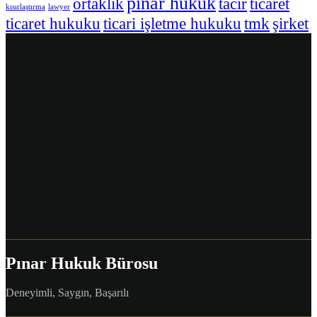
pınar hukuk
ortaklık
tacir
ticaret
kısırlaştırma
lawyer
ticaret hukuku
ticari işletme hukuku
tmk
şirket
Pınar Hukuk Bürosu
Deneyimli, Saygın, Başarılı