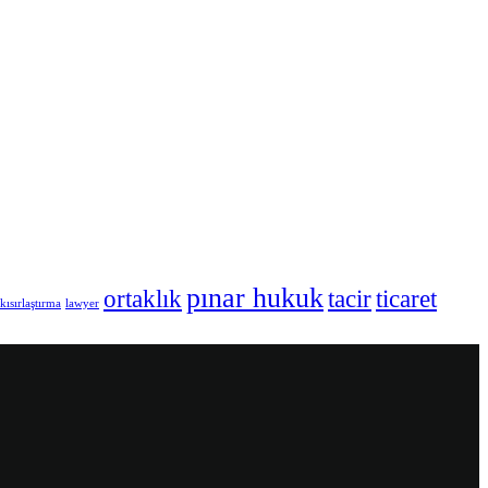
pınar hukuk
ortaklık
tacir
ticaret
kısırlaştırma
lawyer