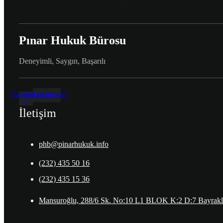
Pınar Hukuk Bürosu
Deneyimli, Saygın, Başarılı
Facebook-
Instagram
Linkedin
f
İletişim
phb@pinarhukuk.info
(232) 435 50 16
(232) 435 15 36
Mansuroğlu, 288/6 Sk. No:10 L1 BLOK K:2 D:7 Bayraklı