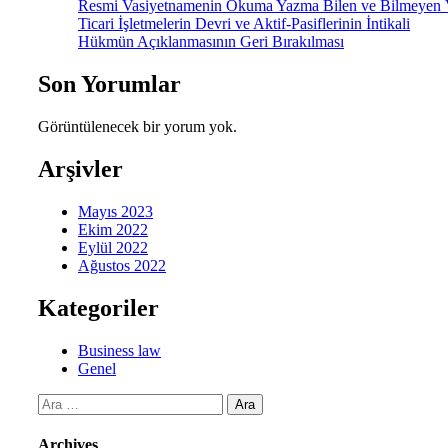
Resmi Vasiyetnamenin Okuma Yazma Bilen ve Bilmeyen Va
Ticari İşletmelerin Devri ve Aktif-Pasiflerinin İntikali
Hükmün Açıklanmasının Geri Bırakılması
Son Yorumlar
Görüntülenecek bir yorum yok.
Arşivler
Mayıs 2023
Ekim 2022
Eylül 2022
Ağustos 2022
Kategoriler
Business law
Genel
Arama:
Archives