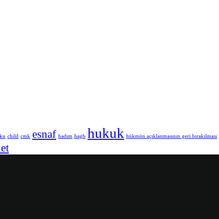
hukuk
esnaf
uku
child
cmk
hadım
hagb
hükmün açıklanmasının geri bırakılması
ket