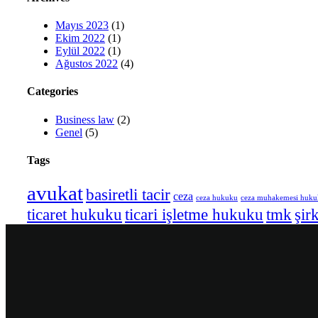
Mayıs 2023
(1)
Ekim 2022
(1)
Eylül 2022
(1)
Ağustos 2022
(4)
Categories
Business law
(2)
Genel
(5)
Tags
avukat
basiretli tacir
ceza
ceza hukuku
ceza muhakemesi huk
ticaret hukuku
ticari işletme hukuku
tmk
şir