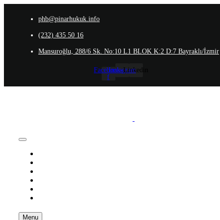
phb@pinarhukuk.info
(232) 435 50 16
Mansuroğlu, 288/6 Sk. No:10 L1 BLOK K:2 D:7 Bayraklı/İzmir
Facebook-
Instagram
Linkedin
f
Anasayfa
Hakkımızda
Ekibimiz
Uzmanlık Alanlarımız
İletişim
Blog
Menu