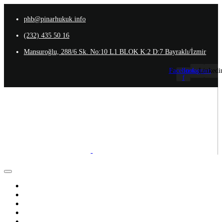
phb@pinarhukuk.info
(232) 435 50 16
Mansuroğlu, 288/6 Sk. No:10 L1 BLOK K:2 D:7 Bayraklı/İzmir
Facebook-
Instagram
Linkedi
f
Anasayfa
Hakkımızda
Ekibimiz
Uzmanlık Alanlarımız
İletişim