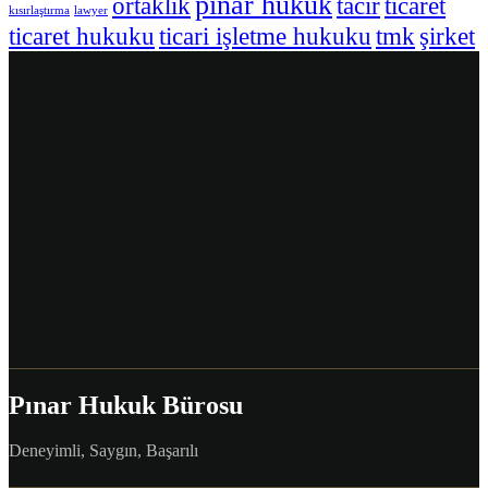
pınar hukuk
ortaklık
tacir
ticaret
kısırlaştırma
lawyer
ticaret hukuku
ticari işletme hukuku
tmk
şirket
Pınar Hukuk Bürosu
Deneyimli, Saygın, Başarılı