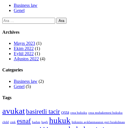
Business law
Genel
Arama:
Archives
Mayıs 2023
(1)
Ekim 2022
(1)
Eylül 2022
(1)
Ağustos 2022
(4)
Categories
Business law
(2)
Genel
(5)
Tags
avukat
basiretli tacir
ceza
ceza hukuku
ceza muhakemesi hukuku
hukuk
esnaf
child
cmk
hadım
hagb
hükmün açıklanmasının geri bırakılması