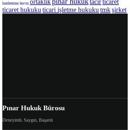
pınar hukuk
ortaklık
tacir
ticaret
kısırlaştırma
lawyer
ticaret hukuku
ticari işletme hukuku
tmk
şirket
Pınar Hukuk Bürosu
Deneyimli, Saygın, Başarılı