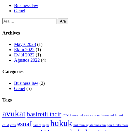
Business law
Genel
Arama:
Archives
Mayıs 2023
(1)
Ekim 2022
(1)
Eylül 2022
(1)
Ağustos 2022
(4)
Categories
Business law
(2)
Genel
(5)
Tags
avukat
basiretli tacir
ceza
ceza hukuku
ceza muhakemesi hukuku
hukuk
esnaf
child
cmk
hadım
hagb
hükmün açıklanmasının geri bırakılması