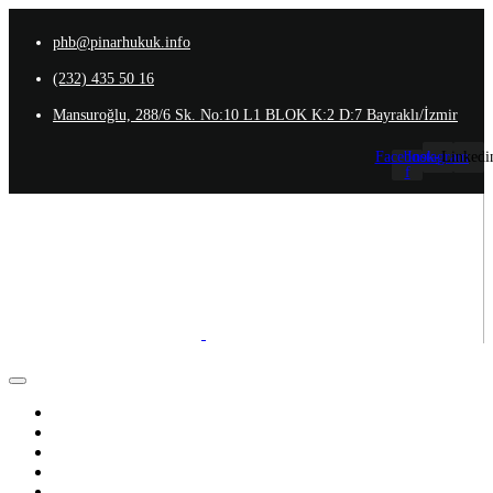
phb@pinarhukuk.info
(232) 435 50 16
Mansuroğlu, 288/6 Sk. No:10 L1 BLOK K:2 D:7 Bayraklı/İzmir
Facebook-
Instagram
Linkedi
f
Anasayfa
Hakkımızda
Ekibimiz
Uzmanlık Alanlarımız
İletişim