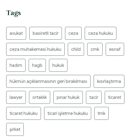
Tags
avukat
basiretli tacir
ceza
ceza hukuku
ceza muhakemesi hukuku
child
cmk
esnaf
hadım
hagb
hukuk
hükmün açıklanmasının geri bırakılması
kısırlaştırma
lawyer
ortaklık
pınar hukuk
tacir
ticaret
ticaret hukuku
ticari işletme hukuku
tmk
şirket