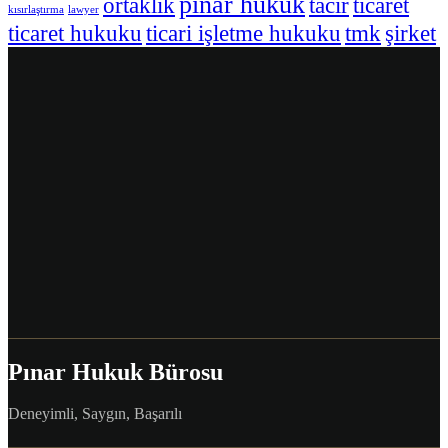
pınar hukuk
ortaklık
tacir
ticaret
kısırlaştırma
lawyer
ticaret hukuku
ticari işletme hukuku
tmk
şirket
Pınar Hukuk Bürosu
Deneyimli, Saygın, Başarılı