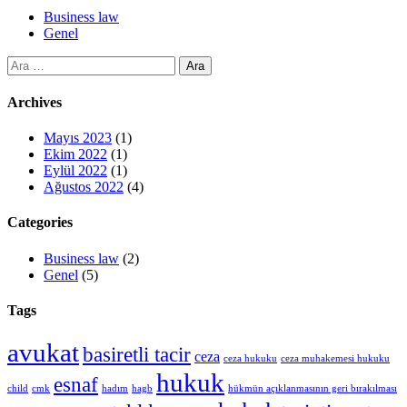
Business law
Genel
Arama:
Archives
Mayıs 2023
(1)
Ekim 2022
(1)
Eylül 2022
(1)
Ağustos 2022
(4)
Categories
Business law
(2)
Genel
(5)
Tags
avukat
basiretli tacir
ceza
ceza hukuku
ceza muhakemesi hukuku
hukuk
esnaf
child
cmk
hadım
hagb
hükmün açıklanmasının geri bırakılması