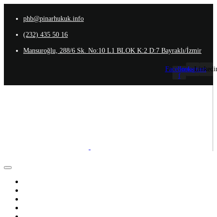
phb@pinarhukuk.info
(232) 435 50 16
Mansuroğlu, 288/6 Sk. No:10 L1 BLOK K:2 D:7 Bayraklı/İzmir
Facebook-
Instagram
Linkedi
f
Anasayfa
Hakkımızda
Ekibimiz
Uzmanlık Alanlarımız
İletişim