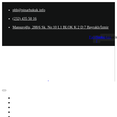
phb@pinarhukuk.info
(232) 435 50 16
Mansuroğlu, 288/6 Sk. No:10 L1 BLOK K:2 D:7 Bayraklı/İzmir
Facebook-
Instagram
Linkedi
f
Anasayfa
Hakkımızda
Ekibimiz
Uzmanlık Alanlarımız
İletişim