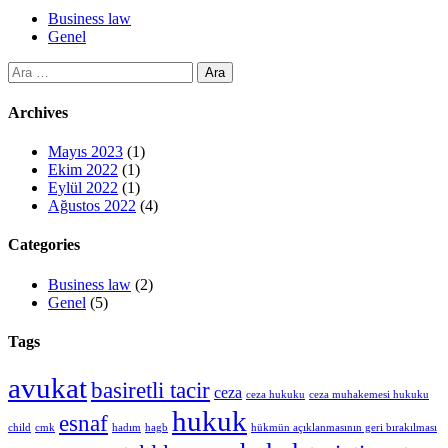
Business law
Genel
Arama:
Archives
Mayıs 2023
(1)
Ekim 2022
(1)
Eylül 2022
(1)
Ağustos 2022
(4)
Categories
Business law
(2)
Genel
(5)
Tags
avukat
basiretli tacir
ceza
ceza hukuku
ceza muhakemesi hukuku
hukuk
esnaf
child
cmk
hadım
hagb
hükmün açıklanmasının geri bırakılması