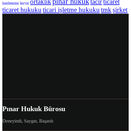
pınar hukuk
ortaklık
tacir
ticaret
kısırlaştırma
lawyer
ticaret hukuku
ticari işletme hukuku
tmk
şirket
Pınar Hukuk Bürosu
Deneyimli, Saygın, Başarılı