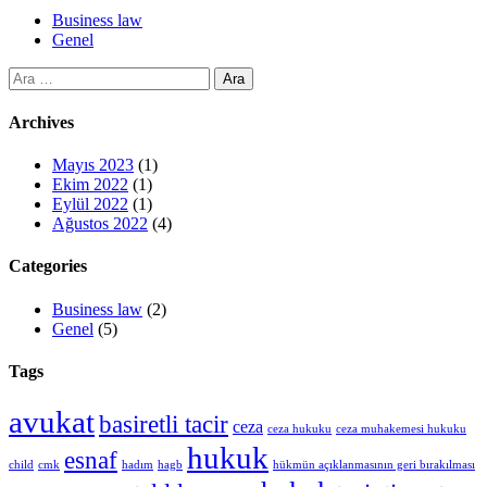
Business law
Genel
Arama:
Archives
Mayıs 2023
(1)
Ekim 2022
(1)
Eylül 2022
(1)
Ağustos 2022
(4)
Categories
Business law
(2)
Genel
(5)
Tags
avukat
basiretli tacir
ceza
ceza hukuku
ceza muhakemesi hukuku
hukuk
esnaf
child
cmk
hadım
hagb
hükmün açıklanmasının geri bırakılması