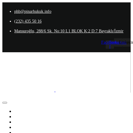
phb@pinarhukuk.info
(232) 435 50 16
Mansuroğlu, 288/6 Sk. No:10 L1 BLOK K:2 D:7 Bayraklı/İzmir
Facebook-
Instagram
Linkedi
f
Anasayfa
Hakkımızda
Ekibimiz
Uzmanlık Alanlarımız
İletişim