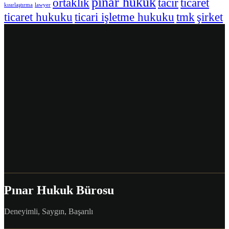
pınar hukuk
ortaklık
tacir
ticaret
kısırlaştırma
lawyer
ticaret hukuku
ticari işletme hukuku
tmk
şirket
Pınar Hukuk Bürosu
Deneyimli, Saygın, Başarılı