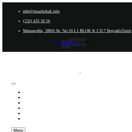
phb@pinarhukuk.info
(232) 435 50 16
Mansuroğlu, 288/6 Sk. No:10 L1 BLOK K:2 D:7 Bayraklı/İzmir
Facebook-
Instagram
Linkedin
f
Anasayfa
Hakkımızda
Ekibimiz
Uzmanlık Alanlarımız
İletişim
Blog
Menu