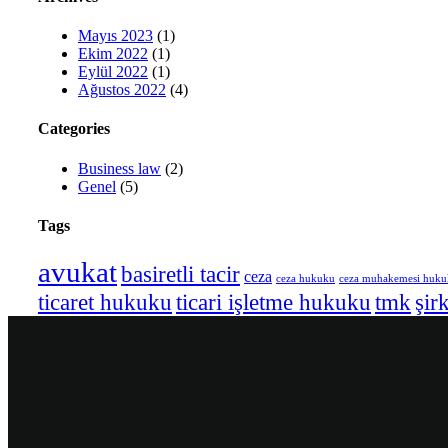
Mayıs 2023
(1)
Ekim 2022
(1)
Eylül 2022
(1)
Ağustos 2022
(4)
Categories
Business law
(2)
Genel
(5)
Tags
avukat
basiretli tacir
ceza
ceza hukuku
ceza muhakemesi huk
ticaret hukuku
ticari işletme hukuku
tmk
şir