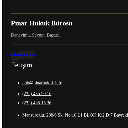
Pınar Hukuk Bürosu
Deneyimli, Saygın, Başarılı
Facebook-
Instagram
Linkedin
f
İletişim
phb@pinarhukuk.info
(232) 435 50 16
(232) 435 15 36
Mansuroğlu, 288/6 Sk. No:10 L1 BLOK K:2 D:7 Bayraklı