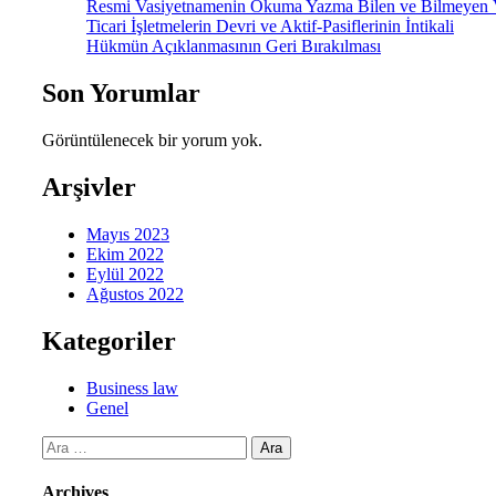
Resmi Vasiyetnamenin Okuma Yazma Bilen ve Bilmeyen Va
Ticari İşletmelerin Devri ve Aktif-Pasiflerinin İntikali
Hükmün Açıklanmasının Geri Bırakılması
Son Yorumlar
Görüntülenecek bir yorum yok.
Arşivler
Mayıs 2023
Ekim 2022
Eylül 2022
Ağustos 2022
Kategoriler
Business law
Genel
Arama:
Archives