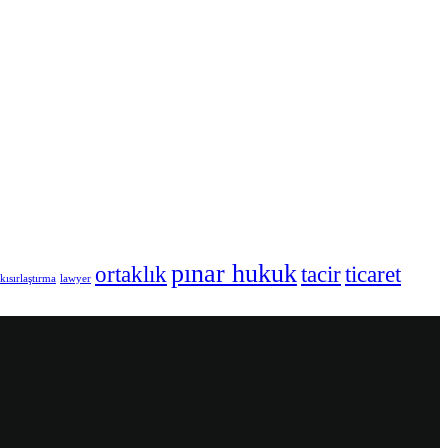
pınar hukuk
ortaklık
tacir
ticaret
kısırlaştırma
lawyer