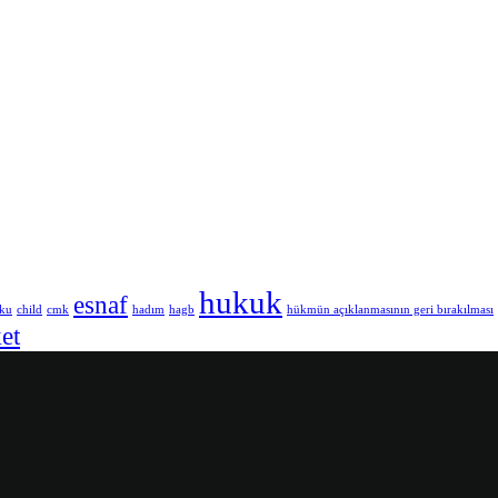
hukuk
esnaf
uku
child
cmk
hadım
hagb
hükmün açıklanmasının geri bırakılması
ket